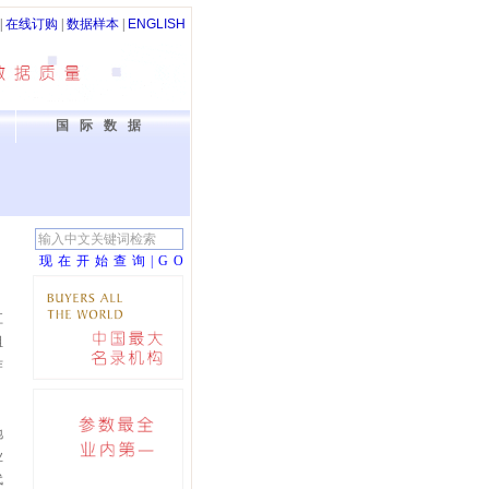
|
在线订购
|
数据样本
|
ENGLISH
国际数据
现在开始查询|G
O
江
阻
作
地
业
代