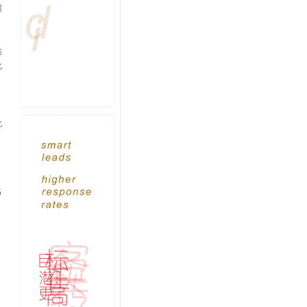
网
结
化
、
化
名