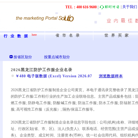
|
关于我们
TEL：40
0
61
6
9600
|
here
省市名录
世界买家
行业数据
按省区划分
按重点城市划分
2026黑龙江防护工作服企业名录
￥480 电子版数据 (Excel) Version 2026.07
浏览数据样本
2026黑龙江省防护工作服制造企业公司黄页。本电子通讯录完整收录了黑龙
的防护工作服/工作鞋行业的生产加工企业联络信息。主营产品或服务包括：
燃工作服; 防静电工作服; 防酸碱工作服; 防油工作服; 防水工作服; 防辐射工
服; 高可视性工作服（反光服）; 隔热/保温工作服等。
2026黑龙江省防护工作服制造企业名录信息字段包括：公司(机构)名称、详细
址、行政区划(省、市、区)、法人(负责人)、联系电话、经营范围(主营产品或
务)、企业类型、成立时间、注册资本(币种)、统一社会信用代码、组织机构