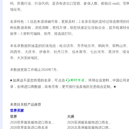
码、所属行业、行业代码、是否有进出口贸易、参保人数、邮箱(E-mail)、官
地址等。
名录特色：1.信息来源准确可靠，更新及时；2.名录呈现的是经过筛选整理的
构化数据表格，浏览清晰，查找方便，助您快速定位目标企业，提升线索转
效率；3.资料可编辑、排序、筛选或打印。
本名录数据所涵盖的区域包括：哈尔滨市、齐齐哈尔市、鹤岗市、双鸭山市
鸡西市、大庆市、伊春市、牡丹江市、佳木斯市、七台河市、黑河市、绥
市、大兴安岭地区。
本数据更新工作截止2026年7月。
■ 如果这不是您所需的名录，可点击
。环球企业资料，中国公司
录，全球进口商数据，应有尽有；更可按行业及地区任意组合定制。■
本类目关联产品推荐
世界买家
世界
大洲
2026世界服装服饰进口商名...
2026亚洲服装服饰进口商名...
2026世界套装进口商名录
2026北美洲服装服饰进口商...