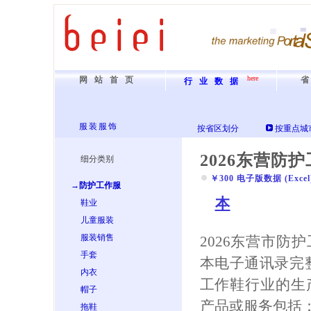
here
网站首页
行业数据
服装服饰
按省区划分
按重点城
2026东营防
细分类别
￥300 电子版数据 (Excel) 
→防护工作服
本
鞋业
儿童服装
服装销售
2026东营市防
手套
本电子通讯录完
内衣
工作鞋行业的生
帽子
产品或服务包括：
拖鞋