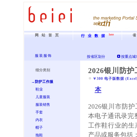
here
网站首页
行业数据
服装服饰
按省区划分
按重点城
2026银川防
细分类别
￥300 电子版数据 (Excel) 
→防护工作服
本
鞋业
儿童服装
服装销售
2026银川市防
手套
本电子通讯录完
内衣
工作鞋行业的生
帽子
产品或服务包括：
拖鞋