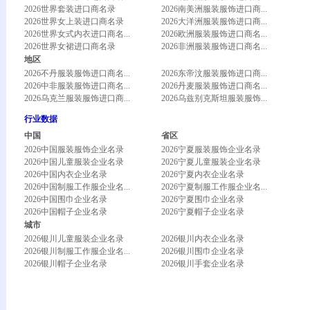
2026世界套装进口商名录
2026南美洲服装服饰进口商...
2026世界女上装进口商名录
2026大洋洲服装服饰进口商...
2026世界女式内衣进口商名...
2026欧洲服装服饰进口商名...
2026世界女裙进口商名录
2026非洲服装服饰进口商名...
地区
2026不丹服装服饰进口商名...
2026东帝汶服装服饰进口商...
2026中非服装服饰进口商名...
2026丹麦服装服饰进口商名...
2026乌克兰服装服饰进口商...
2026乌兹别克斯坦服装服饰...
行业数据
中国
省区
2026中国服装服饰企业名录
2026宁夏服装服饰企业名录
2026中国儿童服装企业名录
2026宁夏儿童服装企业名录
2026中国内衣企业名录
2026宁夏内衣企业名录
2026中国制服工作服企业名...
2026宁夏制服工作服企业名...
2026中国围巾企业名录
2026宁夏围巾企业名录
2026中国帽子企业名录
2026宁夏帽子企业名录
城市
2026银川儿童服装企业名录
2026银川内衣企业名录
2026银川制服工作服企业名...
2026银川围巾企业名录
2026银川帽子企业名录
2026银川手套企业名录