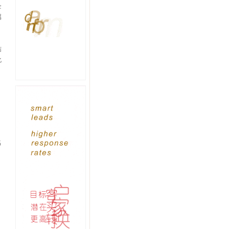
企
属
结
化
、
名