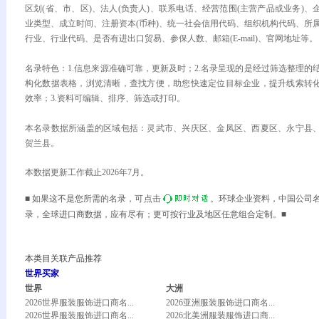
区划(省、市、区)、法人(负责人)、联系电话、经营范围(主营产品或业务)、
业类型、成立时间、注册资本(币种)、统一社会信用代码、组织机构代码、所
行业、行业代码、是否有进出口贸易、参保人数、邮箱(E-mail)、官网地址等。
名录特色：1.信息来源准确可靠，更新及时；2.名录呈现的是经过筛选整理的
构化数据表格，浏览清晰，查找方便，助您快速定位目标企业，提升线索转
效率；3.资料可编辑、排序、筛选或打印。
本名录数据所涵盖的区域包括：灵武市、兴庆区、金凤区、西夏区、永宁县
贺兰县。
本数据更新工作截止2026年7月。
■ 如果这不是您所需的名录，可点击
。环球企业资料，中国公司
录，全球进口商数据，应有尽有；更可按行业及地区任意组合定制。■
本类目关联产品推荐
世界买家
世界
大洲
2026世界服装服饰进口商名...
2026亚洲服装服饰进口商名...
2026世界服装服饰进口商名...
2026北美洲服装服饰进口商...