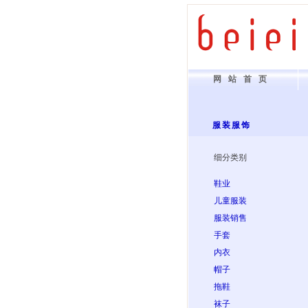
网站首页
服装服饰
细分类别
鞋业
儿童服装
服装销售
手套
内衣
帽子
拖鞋
袜子