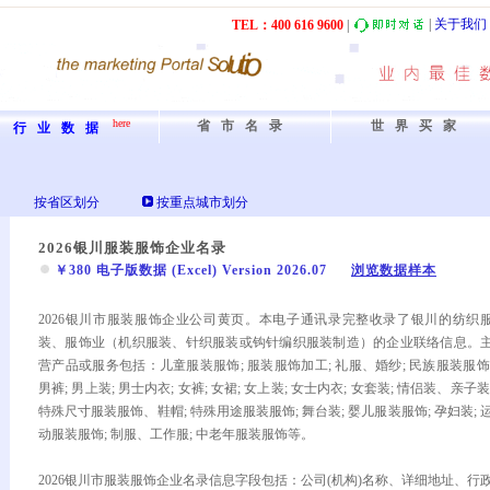
|
关于我们
TEL：40
0
61
6
9600
|
here
省市名录
世界买家
行业数据
按省区划分
按重点城市划分
2026银川服装服饰企业名录
￥380 电子版数据 (Excel) Version 2026.07
浏览数据样本
2026银川市服装服饰企业公司黄页。本电子通讯录完整收录了银川的纺织
装、服饰业（机织服装、针织服装或钩针编织服装制造）的企业联络信息。
营产品或服务包括：儿童服装服饰; 服装服饰加工; 礼服、婚纱; 民族服装服饰
男裤; 男上装; 男士内衣; 女裤; 女裙; 女上装; 女士内衣; 女套装; 情侣装、亲子装
特殊尺寸服装服饰、鞋帽; 特殊用途服装服饰; 舞台装; 婴儿服装服饰; 孕妇装; 
动服装服饰; 制服、工作服; 中老年服装服饰等。
2026银川市服装服饰企业名录信息字段包括：公司(机构)名称、详细地址、行