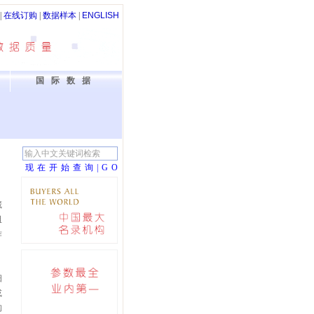
|
在线订购
|
数据样本
|
ENGLISH
国际数据
现在开始查询|G
O
藏
阻
作
细
或
构