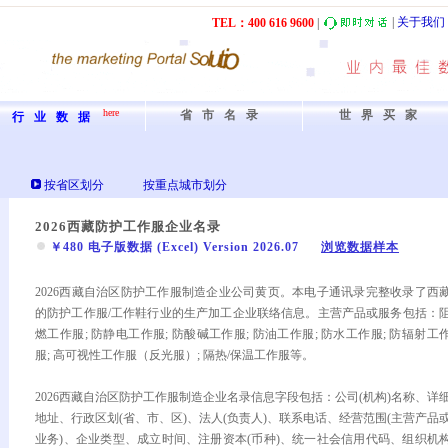
|
关于我们
TEL：40
0
61
6
9600
|
here
省市名录
世界买家
行业数据
按省区划分
按重点城市划分
2026西藏防护工作服企业名录
￥480 电子版数据 (Excel) Version 2026.07
浏览数据样本
2026西藏自治区防护工作服制造企业公司黄页。本电子通讯录完整收录了西
的防护工作服/工作鞋行业的生产加工企业联络信息。主营产品或服务包括：
燃工作服; 防静电工作服; 防酸碱工作服; 防油工作服; 防水工作服; 防辐射工
服; 高可视性工作服（反光服）; 隔热/保温工作服等。
2026西藏自治区防护工作服制造企业名录信息字段包括：公司(机构)名称、详
地址、行政区划(省、市、区)、法人(负责人)、联系电话、经营范围(主营产品
业务)、企业类型、成立时间、注册资本(币种)、统一社会信用代码、组织机