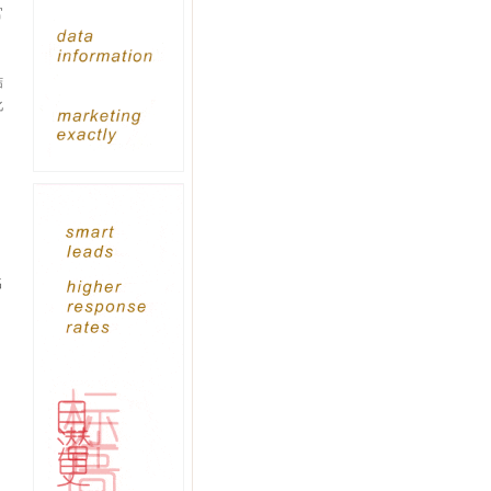
官
结
化
、
名