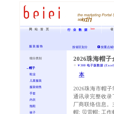
here
网站首页
行业数据
服装服饰
按省区划分
按重点城
2026珠海帽
细分类别
￥300 电子版数据 (Excel) 
→帽子
本
鞋业
儿童服装
服装销售
2026珠海市帽
手套
通讯录完整收录
内衣
厂商联络信息。
拖鞋
帽; 贝雷帽; 工作
袜子