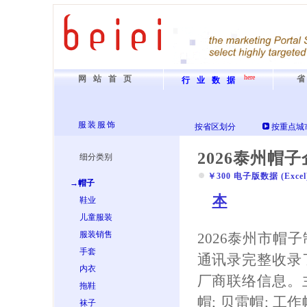
here
网站首页
行业数据
服装服饰
按省区划分
按重点城
2026泰州帽
细分类别
￥300 电子版数据 (Excel) 
→帽子
本
鞋业
儿童服装
服装销售
2026泰州市帽
手套
通讯录完整收录
内衣
厂商联络信息。
拖鞋
帽; 贝雷帽; 工作
袜子