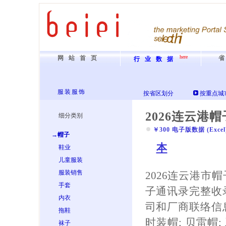
here
网站首页
行业数据
服装服饰
按省区划分
按重点城
2026连云港
细分类别
￥300 电子版数据 (Excel) 
→帽子
本
鞋业
儿童服装
服装销售
2026连云港市
手套
子通讯录完整收
内衣
司和厂商联络信
拖鞋
时装帽; 贝雷帽; 
袜子