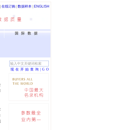
|
在线订购
|
数据样本
|
ENGLISH
国际数据
现在开始查询|G
O
业
球
政
企
属