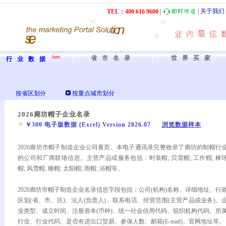
|
关于我们
TEL：40
0
61
6
9600
|
here
省市名录
世界买家
行业数据
按省区划分
按重点城市划分
2026廊坊帽子企业名录
￥300 电子版数据 (Excel) Version 2026.07
浏览数据样本
2026廊坊市帽子制造企业公司黄页。本电子通讯录完整收录了廊坊的制帽行
的公司和厂商联络信息。主营产品或服务包括：时装帽; 贝雷帽; 工作帽; 棒
帽; 风雪帽; 睡帽; 太阳帽; 雨帽; 浴帽等。
2026廊坊市帽子制造企业名录信息字段包括：公司(机构)名称、详细地址、行
区划(省、市、区)、法人(负责人)、联系电话、经营范围(主营产品或业务)、
业类型、成立时间、注册资本(币种)、统一社会信用代码、组织机构代码、所
行业、行业代码、是否有进出口贸易、参保人数、邮箱(E-mail)、官网地址等。