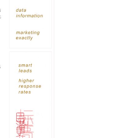
结
化
、
名