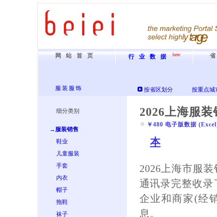
here
网站首页
行业数据
服装服饰
按省区划分
按重点城
2026上海服
细分类别
￥480 电子版数据 (Excel) 
→服装销售
本
鞋业
儿童服装
手套
2026上海市服
内衣
通讯录完整收录
帽子
企业和商家(经销
拖鞋
息。
袜子