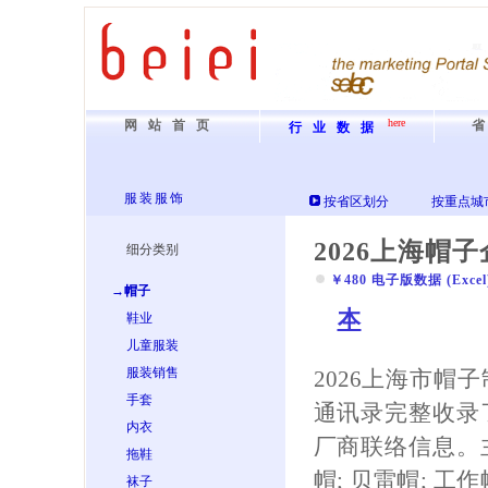
here
网站首页
行业数据
服装服饰
按省区划分
按重点城
2026上海帽
细分类别
￥480 电子版数据 (Excel) 
→帽子
本
鞋业
儿童服装
服装销售
2026上海市帽
手套
通讯录完整收录
内衣
厂商联络信息。
拖鞋
帽; 贝雷帽; 工作
袜子