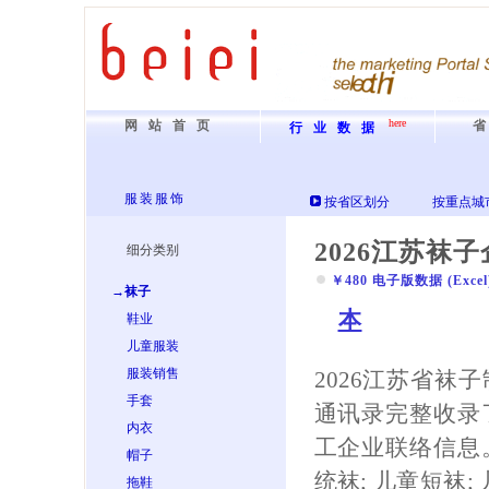
here
网站首页
行业数据
服装服饰
按省区划分
按重点城
2026江苏袜
细分类别
￥480 电子版数据 (Excel) 
→袜子
本
鞋业
儿童服装
服装销售
2026江苏省袜
手套
通讯录完整收录
内衣
工企业联络信息
帽子
统袜; 儿童短袜; 
拖鞋