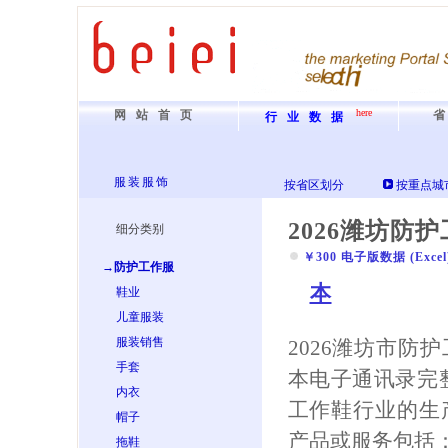
here
网站首页
行业数据
服装服饰
按省区划分
按重点城
2026潍坊防
细分类别
￥300 电子版数据 (Excel) 
→防护工作服
本
鞋业
儿童服装
服装销售
2026潍坊市防
手套
本电子通讯录完
内衣
工作鞋行业的生
帽子
产品或服务包括：
拖鞋