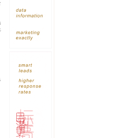
官
结
化
、
名