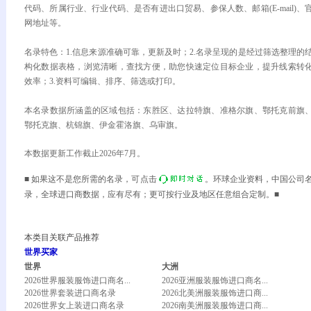
代码、所属行业、行业代码、是否有进出口贸易、参保人数、邮箱(E-mail)、
网地址等。
名录特色：1.信息来源准确可靠，更新及时；2.名录呈现的是经过筛选整理的
构化数据表格，浏览清晰，查找方便，助您快速定位目标企业，提升线索转
效率；3.资料可编辑、排序、筛选或打印。
本名录数据所涵盖的区域包括：东胜区、达拉特旗、准格尔旗、鄂托克前旗
鄂托克旗、杭锦旗、伊金霍洛旗、乌审旗。
本数据更新工作截止2026年7月。
■ 如果这不是您所需的名录，可点击
。环球企业资料，中国公司
录，全球进口商数据，应有尽有；更可按行业及地区任意组合定制。■
本类目关联产品推荐
世界买家
世界
大洲
2026世界服装服饰进口商名...
2026亚洲服装服饰进口商名...
2026世界套装进口商名录
2026北美洲服装服饰进口商...
2026世界女上装进口商名录
2026南美洲服装服饰进口商...