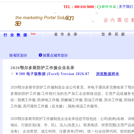
|
关于我们
TEL：40
0
61
6
9600
|
here
省市名录
世界买家
行业数据
按省区划分
按重点城市划分
2026鄂尔多斯防护工作服企业名录
￥300 电子版数据 (Excel) Version 2026.07
浏览数据样本
2026鄂尔多斯市防护工作服制造企业公司黄页。本电子通讯录完整收录了鄂
多斯的防护工作服/工作鞋行业的生产加工企业联络信息。主营产品或服务
括：阻燃工作服; 防静电工作服; 防酸碱工作服; 防油工作服; 防水工作服; 防辐
工作服; 高可视性工作服（反光服）; 隔热/保温工作服等。
2026鄂尔多斯市防护工作服制造企业名录信息字段包括：公司(机构)名称、详
地址、行政区划(省、市、区)、法人(负责人)、联系电话、经营范围(主营产品
业务)、企业类型、成立时间、注册资本(币种)、统一社会信用代码、组织机