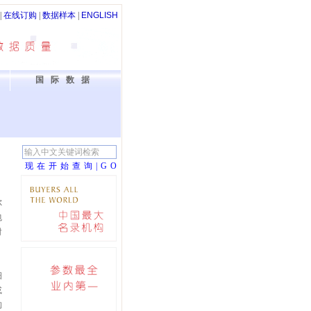
|
在线订购
|
数据样本
|
ENGLISH
国际数据
现在开始查询|G
O
尔
包
射
细
或
构