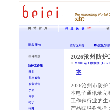
here
网站首页
行业数据
服装服饰
按省区划分
按重点城
2026沧州防
细分类别
￥300 电子版数据 (Excel) 
→防护工作服
本
鞋业
儿童服装
服装销售
2026沧州市防
手套
本电子通讯录完
内衣
工作鞋行业的生
帽子
产品或服务包括：
拖鞋