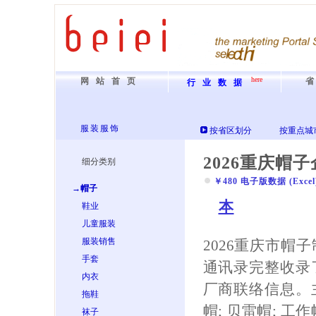
here
网站首页
行业数据
服装服饰
按省区划分
按重点城
2026重庆帽
细分类别
￥480 电子版数据 (Excel) 
→帽子
本
鞋业
儿童服装
服装销售
2026重庆市帽
手套
通讯录完整收录
内衣
厂商联络信息。
拖鞋
帽; 贝雷帽; 工作
袜子