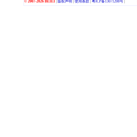
© 2007-2026 BEIEI
|
版权声明
|
使用条款
|
粤
ICP
备
13071208
号
|