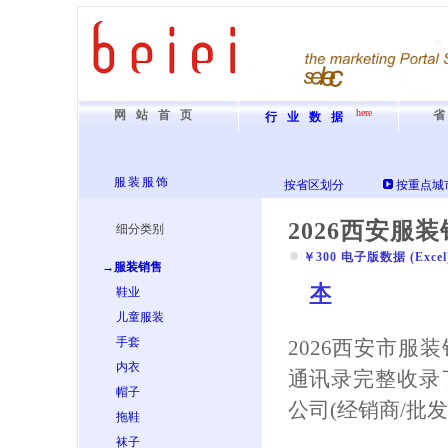
here
网站首页
行业数据
服装服饰
按省区划分
按重点城
2026西安服
细分类别
￥300 电子版数据 (Excel) 
→服装销售
本
鞋业
儿童服装
手套
2026西安市服
内衣
通讯录完整收录
帽子
公司(经销商/批
拖鞋
袜子