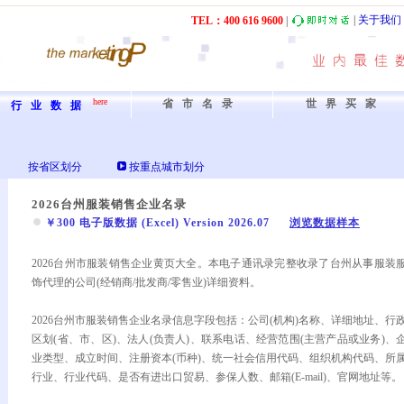
|
关于我们
TEL：40
0
61
6
9600
|
here
省市名录
世界买家
行业数据
按省区划分
按重点城市划分
2026台州服装销售企业名录
￥300 电子版数据 (Excel) Version 2026.07
浏览数据样本
2026台州市服装销售企业黄页大全。本电子通讯录完整收录了台州从事服装
饰代理的公司(经销商/批发商/零售业)详细资料。
2026台州市服装销售企业名录信息字段包括：公司(机构)名称、详细地址、行
区划(省、市、区)、法人(负责人)、联系电话、经营范围(主营产品或业务)、
业类型、成立时间、注册资本(币种)、统一社会信用代码、组织机构代码、所
行业、行业代码、是否有进出口贸易、参保人数、邮箱(E-mail)、官网地址等。