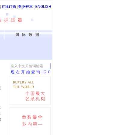
|
在线订购
|
数据样本
|
ENGLISH
国际数据
现在开始查询|G
O
服
政
企
属