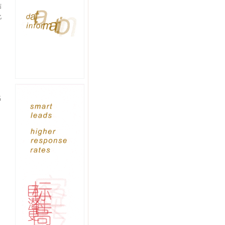
结
化
、
名