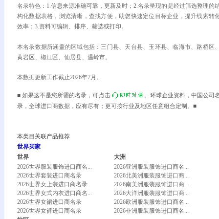
名录特色：1.信息来源准确可靠，更新及时；2.名录呈现的是经过筛选整理的
构化数据表格，浏览清晰，查找方便，助您快速定位目标企业，提升线索转
效率；3.资料可编辑、排序、筛选或打印。
本名录数据所涵盖的区域包括：三门县、天台县、玉环县、临海市、路桥区
黄岩区、椒江区、仙居县、温岭市。
本数据更新工作截止2026年7月。
■ 如果这不是您所需的名录，可点击
。环球企业资料，中国公司
录，全球进口商数据，应有尽有；更可按行业及地区任意组合定制。■
本类目关联产品推荐
世界买家
世界
大洲
2026世界服装服饰进口商名...
2026亚洲服装服饰进口商名...
2026世界套装进口商名录
2026北美洲服装服饰进口商...
2026世界女上装进口商名录
2026南美洲服装服饰进口商...
2026世界女式内衣进口商名...
2026大洋洲服装服饰进口商...
2026世界女裙进口商名录
2026欧洲服装服饰进口商名...
2026世界女裤进口商名录
2026非洲服装服饰进口商名...