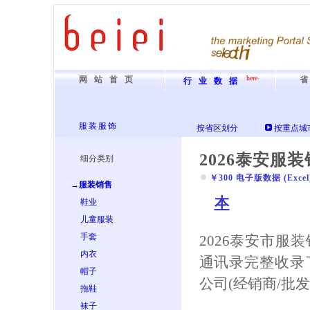
here
网站首页
行业数据
服装服饰
按省区划分
按重点城
2026泰安服
细分类别
￥300 电子版数据 (Excel) 
→服装销售
本
鞋业
儿童服装
手套
2026泰安市服
内衣
通讯录完整收录
帽子
公司(经销商/批
拖鞋
袜子