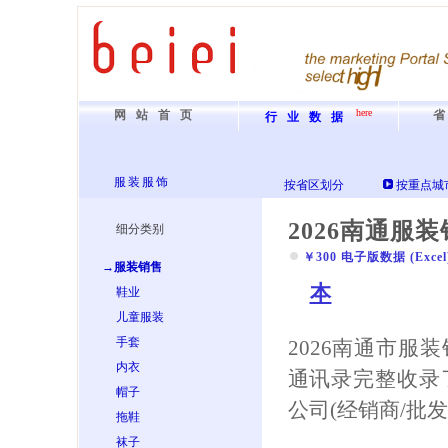
here
网站首页
行业数据
服装服饰
按省区划分
按重点城
2026南通服
细分类别
￥300 电子版数据 (Excel) 
→服装销售
本
鞋业
儿童服装
手套
2026南通市服
内衣
通讯录完整收录
帽子
公司(经销商/批
拖鞋
袜子