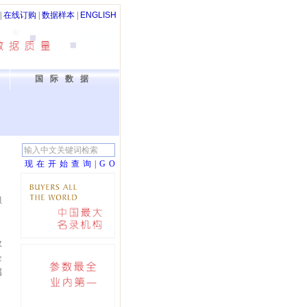
|
在线订购
|
数据样本
|
ENGLISH
国际数据
现在开始查询|G
O
服
政
企
属