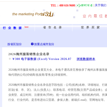
|
关于我们
TEL：40
0
61
6
9600
|
here
省市名录
世界买家
行业数据
按省区划分
按重点城市划分
2026梅州服装销售企业名录
￥300 电子版数据 (Excel) Version 2026.07
浏览数据样本
2026梅州市服装销售企业黄页大全。本电子通讯录完整收录了梅州从事服装
饰代理的公司(经销商/批发商/零售业)详细资料。
2026梅州市服装销售企业名录信息字段包括：公司(机构)名称、详细地址、行
区划(省、市、区)、法人(负责人)、联系电话、经营范围(主营产品或业务)、
业类型、成立时间、注册资本(币种)、统一社会信用代码、组织机构代码、所
行业、行业代码、是否有进出口贸易、参保人数、邮箱(E-mail)、官网地址等。