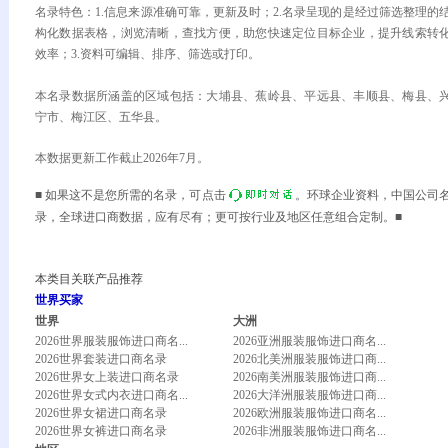
名录特色：1.信息来源准确可靠，更新及时；2.名录呈现的是经过筛选整理的
构化数据表格，浏览清晰，查找方便，助您快速定位目标企业，提升线索转
效率；3.资料可编辑、排序、筛选或打印。
本名录数据所涵盖的区域包括：大埔县、蕉岭县、平远县、丰顺县、梅县、
宁市、梅江区、五华县。
本数据更新工作截止2026年7月。
■ 如果这不是您所需的名录，可点击
。环球企业资料，中国公司
录，全球进口商数据，应有尽有；更可按行业及地区任意组合定制。■
本类目关联产品推荐
世界买家
世界
大洲
2026世界服装服饰进口商名...
2026亚洲服装服饰进口商名...
2026世界套装进口商名录
2026北美洲服装服饰进口商...
2026世界女上装进口商名录
2026南美洲服装服饰进口商...
2026世界女式内衣进口商名...
2026大洋洲服装服饰进口商...
2026世界女裙进口商名录
2026欧洲服装服饰进口商名...
2026世界女裤进口商名录
2026非洲服装服饰进口商名...