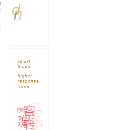
结
化
兴
名