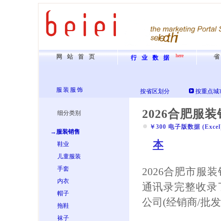
here
网站首页
行业数据
服装服饰
按省区划分
按重点城
2026合肥服
细分类别
￥300 电子版数据 (Excel) 
→服装销售
本
鞋业
儿童服装
手套
2026合肥市服
内衣
通讯录完整收录
帽子
公司(经销商/批
拖鞋
袜子